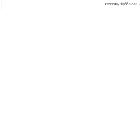
phpBB
Powered by
© 2001, 