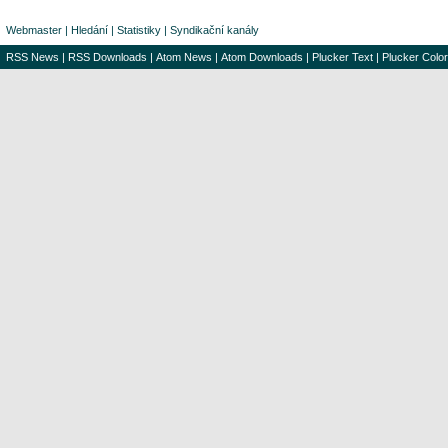
Webmaster
|
Hledání
|
Statistiky
|
Syndikační kanály
RSS News
|
RSS Downloads
|
Atom News
|
Atom Downloads
|
Plucker Text
|
Plucker Color