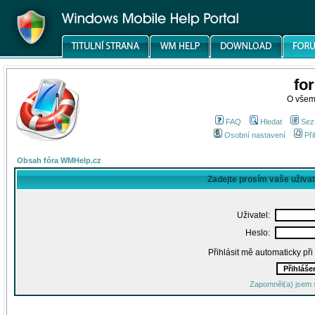
fo
O všem
FAQ
Hledat
Sez
Osobní nastavení
Při
Obsah fóra WMHelp.cz
Zadejte prosím vaše uživa
Uživatel:
Heslo:
Přihlásit mě automaticky př
Zapomněl(a) jsem 