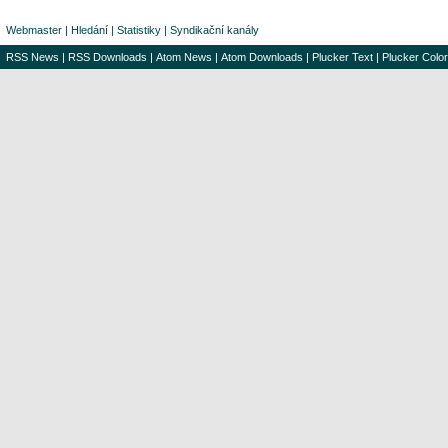
Webmaster
|
Hledání
|
Statistiky
|
Syndikační kanály
RSS News
|
RSS Downloads
|
Atom News
|
Atom Downloads
|
Plucker Text
|
Plucker Color