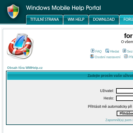
fo
O všem
FAQ
Hledat
Sez
Osobní nastavení
Při
Obsah fóra WMHelp.cz
Zadejte prosím vaše uživa
Uživatel:
Heslo:
Přihlásit mě automaticky př
Zapomněl(a) jsem 