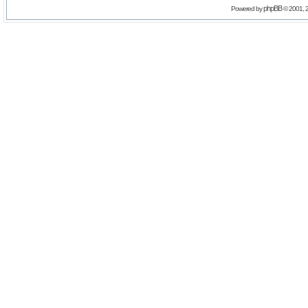
phpBB
Powered by
© 2001, 