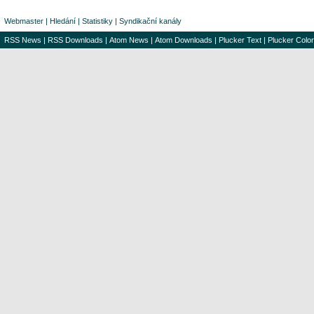
Webmaster
|
Hledání
|
Statistiky
|
Syndikační kanály
RSS News
|
RSS Downloads
|
Atom News
|
Atom Downloads
|
Plucker Text
|
Plucker Color