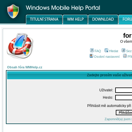
fo
O všem
FAQ
Hledat
Sez
Osobní nastavení
Při
Obsah fóra WMHelp.cz
Zadejte prosím vaše uživa
Uživatel:
Heslo:
Přihlásit mě automaticky př
Zapomněl(a) jsem 