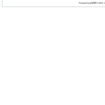
phpBB
Powered by
© 2001, 