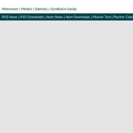
Webmaster
|
Hledání
|
Statistiky
|
Syndikační kanály
RSS News
|
RSS Downloads
|
Atom News
|
Atom Downloads
|
Plucker Text
|
Plucker Color