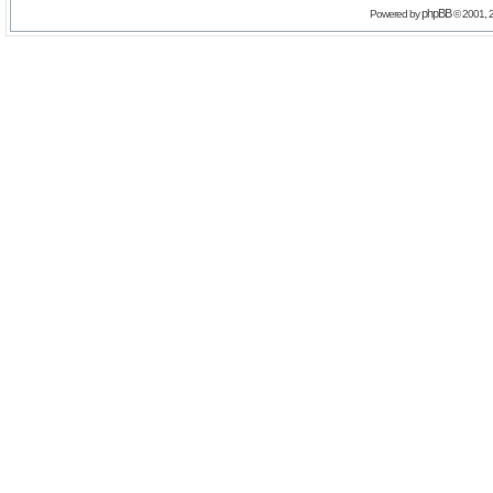
phpBB
Powered by
© 2001, 