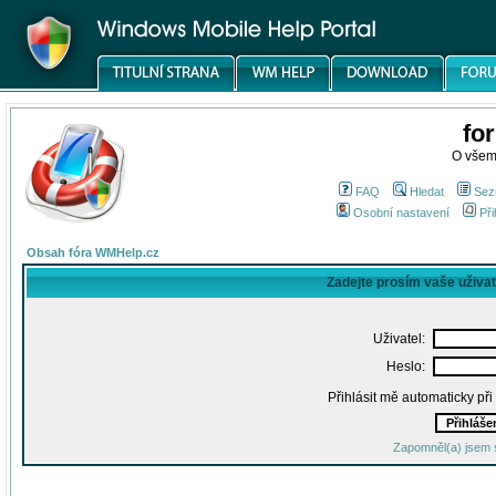
fo
O všem
FAQ
Hledat
Sez
Osobní nastavení
Při
Obsah fóra WMHelp.cz
Zadejte prosím vaše uživa
Uživatel:
Heslo:
Přihlásit mě automaticky př
Zapomněl(a) jsem 