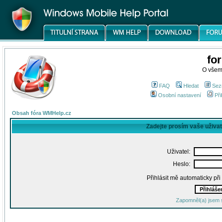
fo
O všem
FAQ
Hledat
Sez
Osobní nastavení
Při
Obsah fóra WMHelp.cz
Zadejte prosím vaše uživa
Uživatel:
Heslo:
Přihlásit mě automaticky př
Zapomněl(a) jsem 