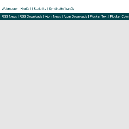
Webmaster
|
Hledání
|
Statistiky
|
Syndikační kanály
RSS News
|
RSS Downloads
|
Atom News
|
Atom Downloads
|
Plucker Text
|
Plucker Color