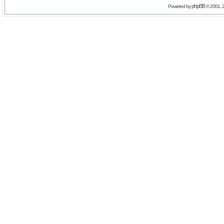
phpBB
Powered by
© 2001, 