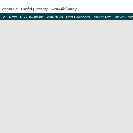
Webmaster
|
Hledání
|
Statistiky
|
Syndikační kanály
RSS News
|
RSS Downloads
|
Atom News
|
Atom Downloads
|
Plucker Text
|
Plucker Color