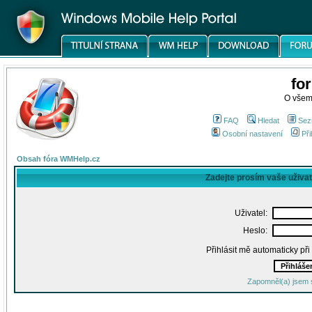
fo
O všem
FAQ
Hledat
Sez
Osobní nastavení
Při
Obsah fóra WMHelp.cz
Zadejte prosím vaše uživa
Uživatel:
Heslo:
Přihlásit mě automaticky př
Zapomněl(a) jsem 