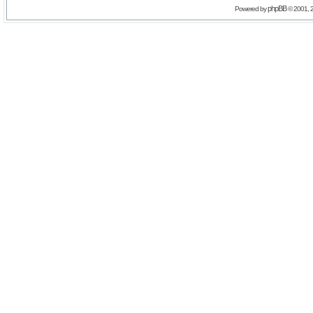
phpBB
Powered by
© 2001, 