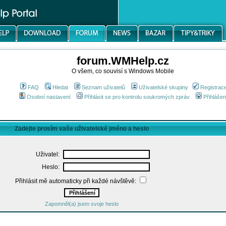
forum.WMHelp.cz
O všem, co souvisí s Windows Mobile
FAQ
Hledat
Seznam uživatelů
Uživatelské skupiny
Registrac
Osobní nastavení
Přihlásit se pro kontrolu soukromých zpráv
Přihlášen
Zadejte prosím vaše uživatelské jméno a heslo
Uživatel:
Heslo:
Přihlásit mě automaticky při každé návštěvě:
Zapomněl(a) jsem svoje heslo