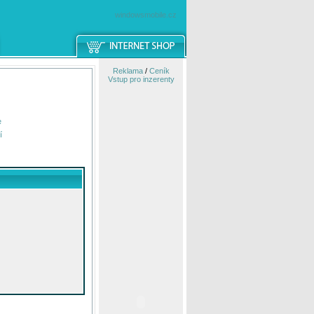
windowsmobile.cz
Reklama
/
Ceník
Vstup pro inzerenty
e
í