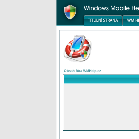
Obsah fóra WMHelp.cz