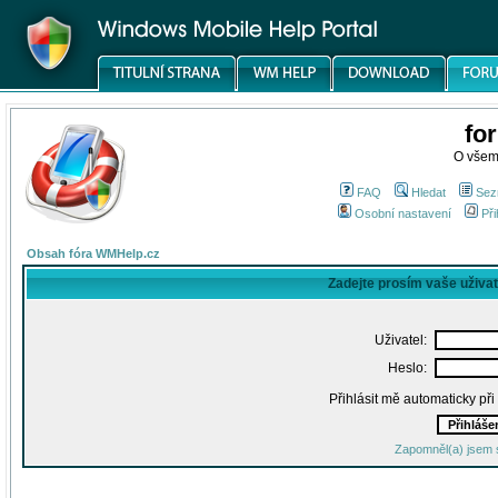
fo
O všem
FAQ
Hledat
Sez
Osobní nastavení
Při
Obsah fóra WMHelp.cz
Zadejte prosím vaše uživa
Uživatel:
Heslo:
Přihlásit mě automaticky př
Zapomněl(a) jsem 