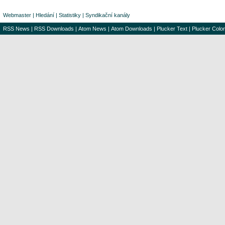
Webmaster
|
Hledání
|
Statistiky
|
Syndikační kanály
RSS News
|
RSS Downloads
|
Atom News
|
Atom Downloads
|
Plucker Text
|
Plucker Color