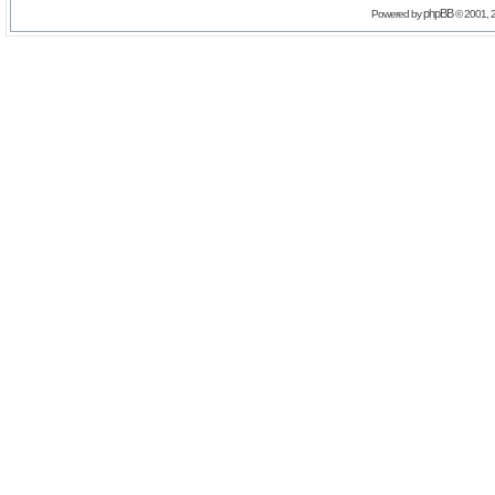
phpBB
Powered by
© 2001, 