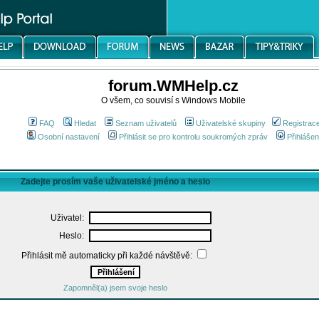
forum.WMHelp.cz
O všem, co souvisí s Windows Mobile
FAQ
Hledat
Seznam uživatelů
Uživatelské skupiny
Registrac
Osobní nastavení
Přihlásit se pro kontrolu soukromých zpráv
Přihlášen
Zadejte prosím vaše uživatelské jméno a heslo
Uživatel:
Heslo:
Přihlásit mě automaticky při každé návštěvě:
Zapomněl(a) jsem svoje heslo