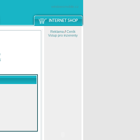
windowsmobile.cz
Reklama
/
Ceník
Vstup pro inzerenty
e
í