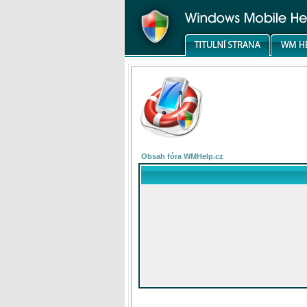
Obsah fóra WMHelp.cz