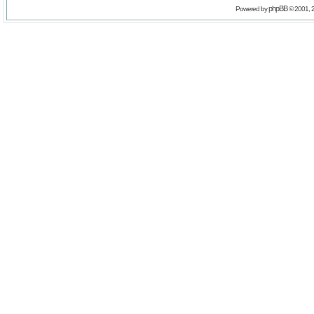
phpBB
Powered by
© 2001, 