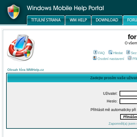
fo
O všem
FAQ
Hledat
Sez
Osobní nastavení
Při
Obsah fóra WMHelp.cz
Zadejte prosím vaše uživa
Uživatel:
Heslo:
Přihlásit mě automaticky př
Zapomněl(a) jsem 