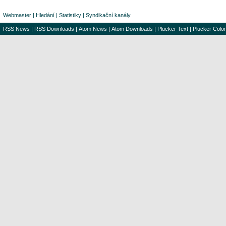
Webmaster
|
Hledání
|
Statistiky
|
Syndikační kanály
RSS News
|
RSS Downloads
|
Atom News
|
Atom Downloads
|
Plucker Text
|
Plucker Color