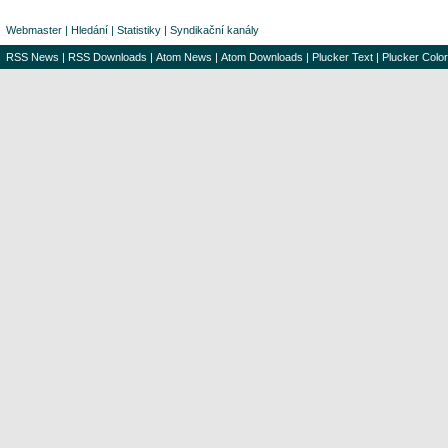
Webmaster
|
Hledání
|
Statistiky
|
Syndikační kanály
RSS News
|
RSS Downloads
|
Atom News
|
Atom Downloads
|
Plucker Text
|
Plucker Color