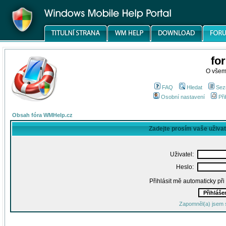
fo
O všem
FAQ
Hledat
Sez
Osobní nastavení
Při
Obsah fóra WMHelp.cz
Zadejte prosím vaše uživa
Uživatel:
Heslo:
Přihlásit mě automaticky př
Zapomněl(a) jsem 