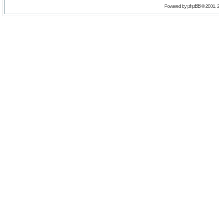
phpBB
Powered by
© 2001, 