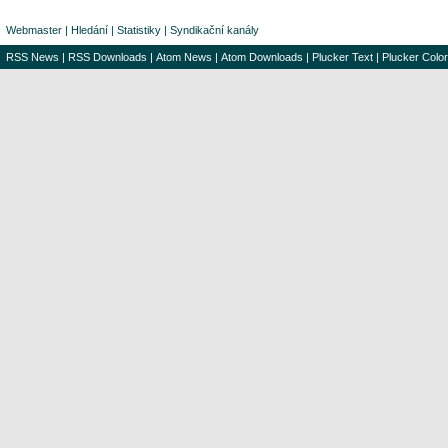
Webmaster
|
Hledání
|
Statistiky
|
Syndikační kanály
RSS News
|
RSS Downloads
|
Atom News
|
Atom Downloads
|
Plucker Text
|
Plucker Color