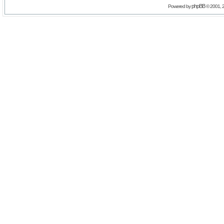
phpBB
Powered by
© 2001, 