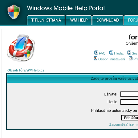
fo
O všem
FAQ
Hledat
Sez
Osobní nastavení
Při
Obsah fóra WMHelp.cz
Zadejte prosím vaše uživa
Uživatel:
Heslo:
Přihlásit mě automaticky př
Zapomněl(a) jsem 