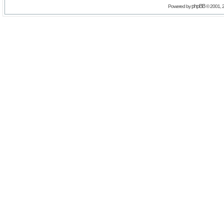
phpBB
Powered by
© 2001, 