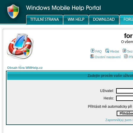
fo
O všem
FAQ
Hledat
Sez
Osobní nastavení
Při
Obsah fóra WMHelp.cz
Zadejte prosím vaše uživa
Uživatel:
Heslo:
Přihlásit mě automaticky př
Zapomněl(a) jsem 