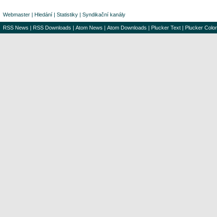
Webmaster
|
Hledání
|
Statistiky
|
Syndikační kanály
RSS News
|
RSS Downloads
|
Atom News
|
Atom Downloads
|
Plucker Text
|
Plucker Color