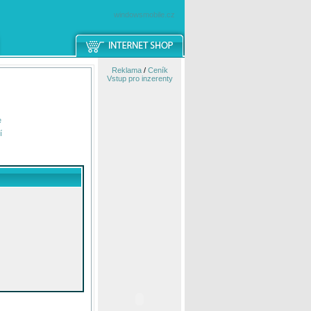
windowsmobile.cz
Reklama
/
Ceník
Vstup pro inzerenty
e
í