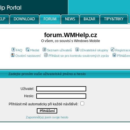
forum.WMHelp.cz
O všem, co souvisí s Windows Mobile
FAQ
Hledat
Seznam uživatelů
Uživatelské skupiny
Registrac
Osobní nastavení
Přihlásit se pro kontrolu soukromých zpráv
Přihlášen
Zadejte prosím vaše uživatelské jméno a heslo
Uživatel:
Heslo:
Přihlásit mě automaticky při každé návštěvě:
Zapomněl(a) jsem svoje heslo