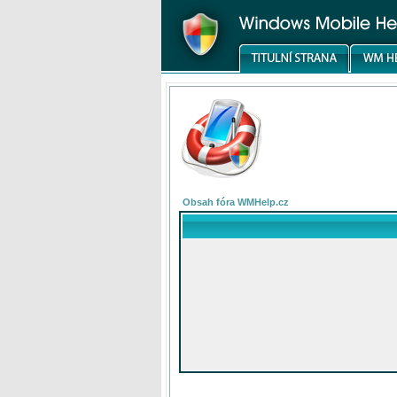
Obsah fóra WMHelp.cz