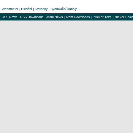
Webmaster
|
Hledání
|
Statistiky
|
Syndikační kanály
RSS News
|
RSS Downloads
|
Atom News
|
Atom Downloads
|
Plucker Text
|
Plucker Color