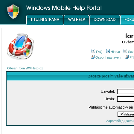
fo
O všem
FAQ
Hledat
Sez
Osobní nastavení
Při
Obsah fóra WMHelp.cz
Zadejte prosím vaše uživa
Uživatel:
Heslo:
Přihlásit mě automaticky př
Zapomněl(a) jsem 