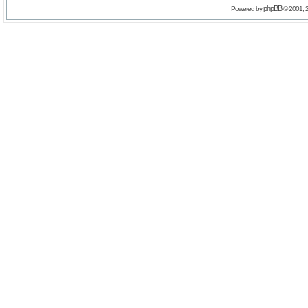
phpBB
Powered by
© 2001, 