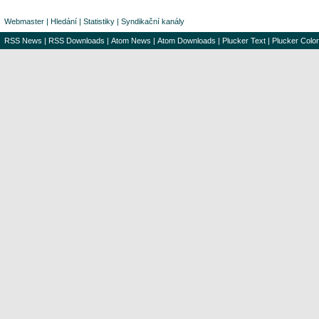
Webmaster
|
Hledání
|
Statistiky
|
Syndikační kanály
RSS News
|
RSS Downloads
|
Atom News
|
Atom Downloads
|
Plucker Text
|
Plucker Color