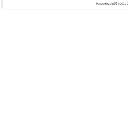
phpBB
Powered by
© 2001, 