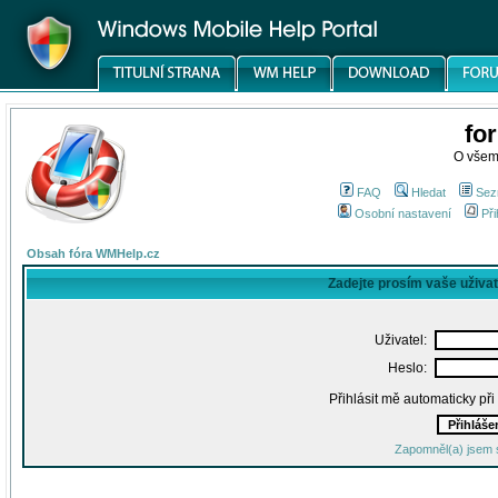
fo
O všem
FAQ
Hledat
Sez
Osobní nastavení
Při
Obsah fóra WMHelp.cz
Zadejte prosím vaše uživa
Uživatel:
Heslo:
Přihlásit mě automaticky př
Zapomněl(a) jsem 