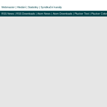
Webmaster
|
Hledání
|
Statistiky
|
Syndikační kanály
RSS News
|
RSS Downloads
|
Atom News
|
Atom Downloads
|
Plucker Text
|
Plucker Color