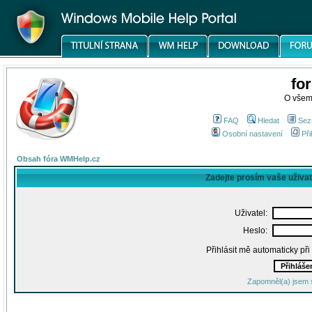
fo
O všem
FAQ
Hledat
Sez
Osobní nastavení
Při
Obsah fóra WMHelp.cz
Zadejte prosím vaše uživa
Uživatel:
Heslo:
Přihlásit mě automaticky př
Zapomněl(a) jsem 