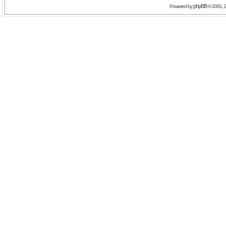
phpBB
Powered by
© 2001, 