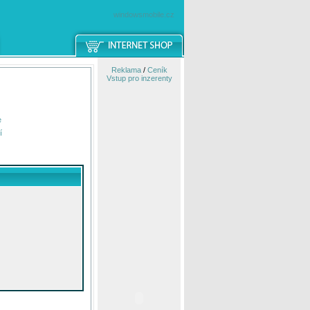
windowsmobile.cz
Reklama
/
Ceník
Vstup pro inzerenty
e
í