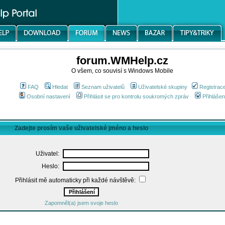
forum.WMHelp.cz
O všem, co souvisí s Windows Mobile
FAQ
Hledat
Seznam uživatelů
Uživatelské skupiny
Registrac
Osobní nastavení
Přihlásit se pro kontrolu soukromých zpráv
Přihlášen
Zadejte prosím vaše uživatelské jméno a heslo
Uživatel:
Heslo:
Přihlásit mě automaticky při každé návštěvě:
Zapomněl(a) jsem svoje heslo