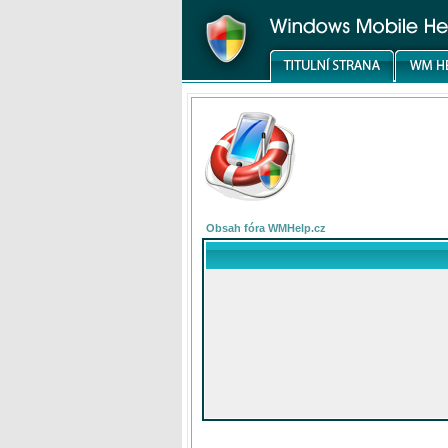
Obsah fóra WMHelp.cz