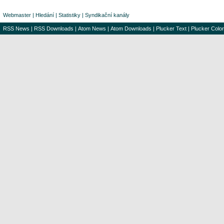
Webmaster
|
Hledání
|
Statistiky
|
Syndikační kanály
RSS News
|
RSS Downloads
|
Atom News
|
Atom Downloads
|
Plucker Text
|
Plucker Color