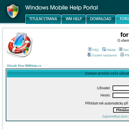
fo
O všem
FAQ
Hledat
Sez
Osobní nastavení
Při
Obsah fóra WMHelp.cz
Zadejte prosím vaše uživa
Uživatel:
Heslo:
Přihlásit mě automaticky př
Zapomněl(a) jsem 