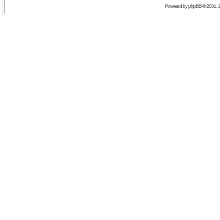
phpBB
Powered by
© 2001, 