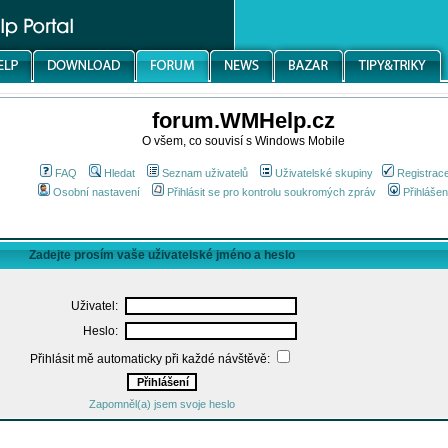
forum.WMHelp.cz
O všem, co souvisí s Windows Mobile
FAQ
Hledat
Seznam uživatelů
Uživatelské skupiny
Registrac
Osobní nastavení
Přihlásit se pro kontrolu soukromých zpráv
Přihlášen
Zadejte prosím vaše uživatelské jméno a heslo
Uživatel:
Heslo:
Přihlásit mě automaticky při každé návštěvě:
Zapomněl(a) jsem svoje heslo