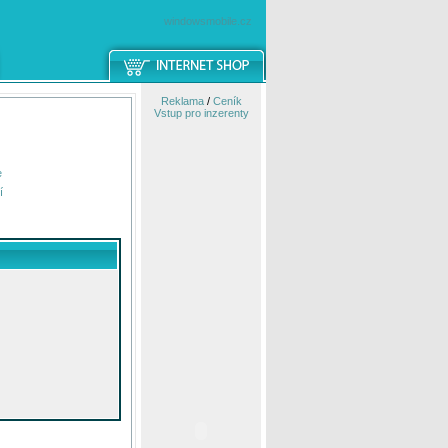
windowsmobile.cz
Reklama
/
Ceník
Vstup pro inzerenty
e
í