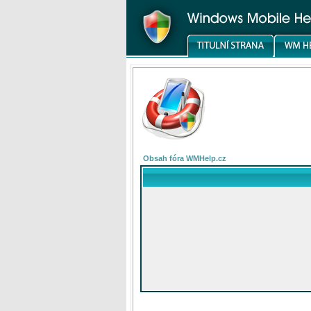
Obsah fóra WMHelp.cz