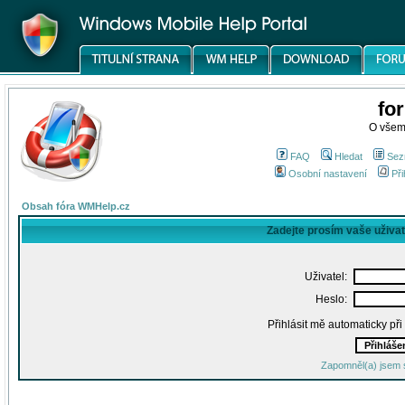
fo
O všem
FAQ
Hledat
Sez
Osobní nastavení
Při
Obsah fóra WMHelp.cz
Zadejte prosím vaše uživa
Uživatel:
Heslo:
Přihlásit mě automaticky př
Zapomněl(a) jsem 