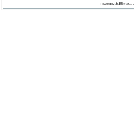
phpBB
Powered by
© 2001, 