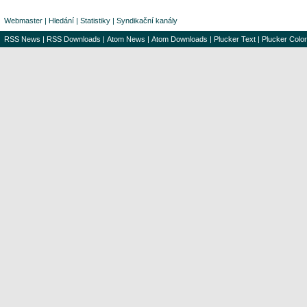
Webmaster
|
Hledání
|
Statistiky
|
Syndikační kanály
RSS News
|
RSS Downloads
|
Atom News
|
Atom Downloads
|
Plucker Text
|
Plucker Color