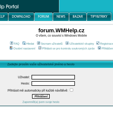
forum.WMHelp.cz
O všem, co souvisí s Windows Mobile
FAQ
Hledat
Seznam uživatelů
Uživatelské skupiny
Registrac
Osobní nastavení
Přihlásit se pro kontrolu soukromých zpráv
Přihlášen
Zadejte prosím vaše uživatelské jméno a heslo
Uživatel:
Heslo:
Přihlásit mě automaticky při každé návštěvě:
Zapomněl(a) jsem svoje heslo