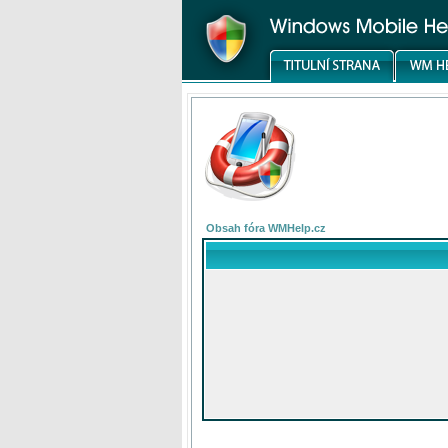
Obsah fóra WMHelp.cz