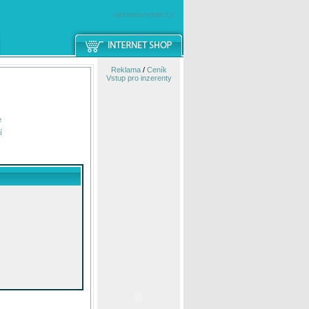
windowsmobile.cz
Reklama
/
Ceník
Vstup pro inzerenty
e
í