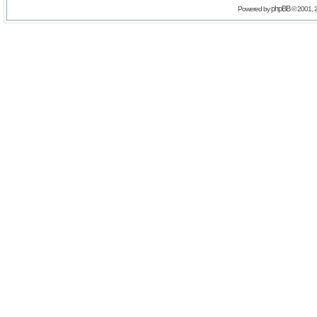
phpBB
Powered by
© 2001, 