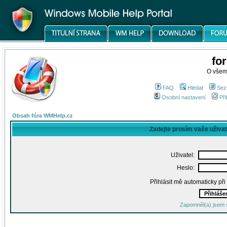
fo
O všem
FAQ
Hledat
Sez
Osobní nastavení
Při
Obsah fóra WMHelp.cz
Zadejte prosím vaše uživa
Uživatel:
Heslo:
Přihlásit mě automaticky př
Zapomněl(a) jsem 