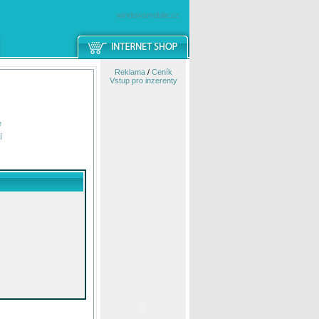
windowsmobile.cz
Reklama
/
Ceník
Vstup pro inzerenty
e
í