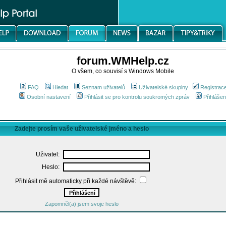
forum.WMHelp.cz
O všem, co souvisí s Windows Mobile
FAQ
Hledat
Seznam uživatelů
Uživatelské skupiny
Registrac
Osobní nastavení
Přihlásit se pro kontrolu soukromých zpráv
Přihlášen
Zadejte prosím vaše uživatelské jméno a heslo
Uživatel:
Heslo:
Přihlásit mě automaticky při každé návštěvě:
Zapomněl(a) jsem svoje heslo