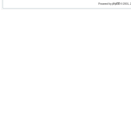
phpBB
Powered by
© 2001, 