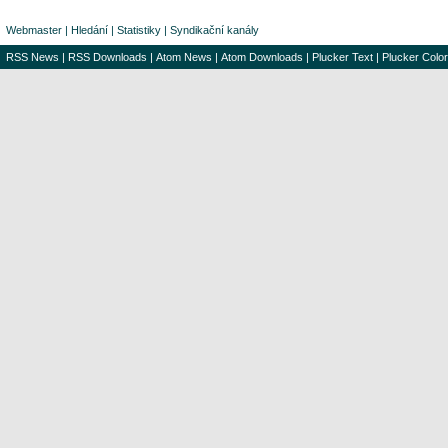
Webmaster
|
Hledání
|
Statistiky
|
Syndikační kanály
RSS News
|
RSS Downloads
|
Atom News
|
Atom Downloads
|
Plucker Text
|
Plucker Color