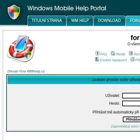
fo
O všem
FAQ
Hledat
Sez
Osobní nastavení
Při
Obsah fóra WMHelp.cz
Zadejte prosím vaše uživa
Uživatel:
Heslo:
Přihlásit mě automaticky př
Zapomněl(a) jsem 