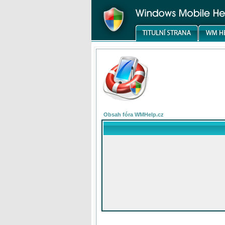
Obsah fóra WMHelp.cz