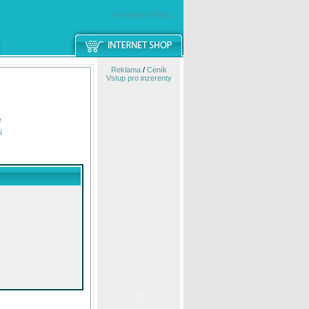
windowsmobile.cz
Reklama
/
Ceník
Vstup pro inzerenty
e
í