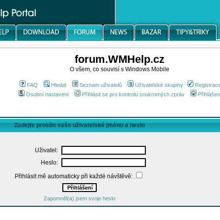
forum.WMHelp.cz
O všem, co souvisí s Windows Mobile
FAQ
Hledat
Seznam uživatelů
Uživatelské skupiny
Registrac
Osobní nastavení
Přihlásit se pro kontrolu soukromých zpráv
Přihlášen
Zadejte prosím vaše uživatelské jméno a heslo
Uživatel:
Heslo:
Přihlásit mě automaticky při každé návštěvě:
Zapomněl(a) jsem svoje heslo