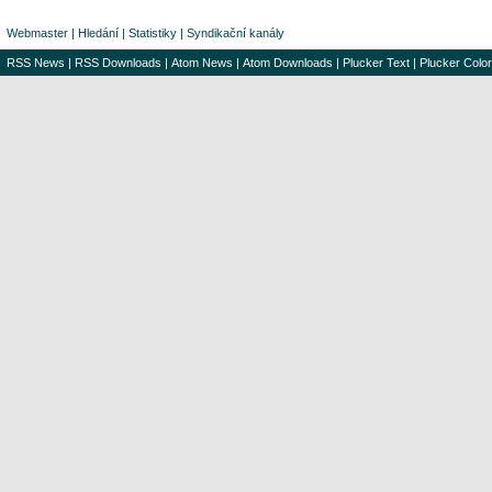
Webmaster
|
Hledání
|
Statistiky
|
Syndikační kanály
RSS News
|
RSS Downloads
|
Atom News
|
Atom Downloads
|
Plucker Text
|
Plucker Color