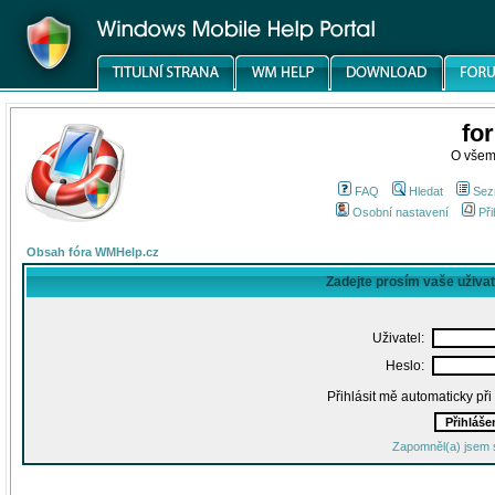
fo
O všem
FAQ
Hledat
Sez
Osobní nastavení
Při
Obsah fóra WMHelp.cz
Zadejte prosím vaše uživa
Uživatel:
Heslo:
Přihlásit mě automaticky př
Zapomněl(a) jsem 