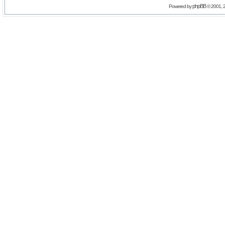
phpBB
Powered by
© 2001, 