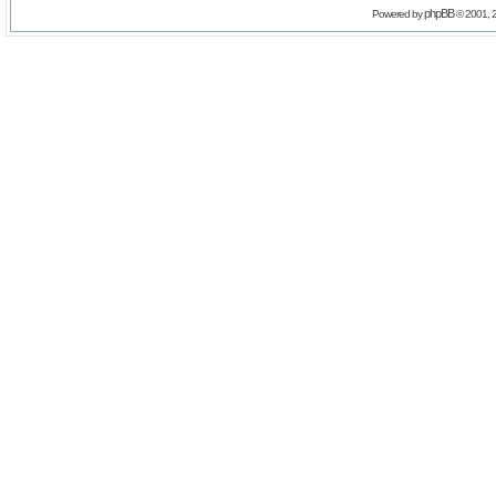
phpBB
Powered by
© 2001, 