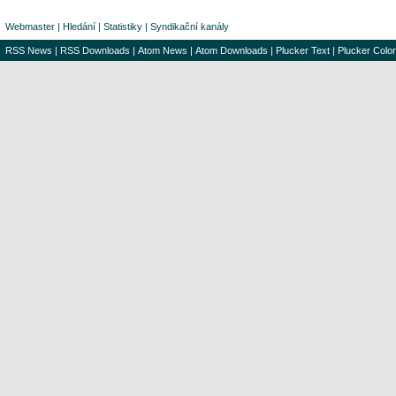
Webmaster
|
Hledání
|
Statistiky
|
Syndikační kanály
RSS News
|
RSS Downloads
|
Atom News
|
Atom Downloads
|
Plucker Text
|
Plucker Color