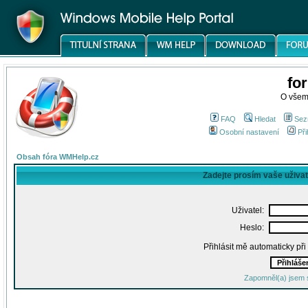
fo
O všem
FAQ
Hledat
Sez
Osobní nastavení
Při
Obsah fóra WMHelp.cz
Zadejte prosím vaše uživa
Uživatel:
Heslo:
Přihlásit mě automaticky př
Zapomněl(a) jsem 