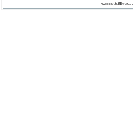
phpBB
Powered by
© 2001, 