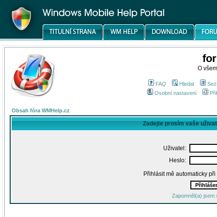
fo
O všem
FAQ
Hledat
Sez
Osobní nastavení
Při
Obsah fóra WMHelp.cz
Zadejte prosím vaše uživa
Uživatel:
Heslo:
Přihlásit mě automaticky př
Zapomněl(a) jsem 