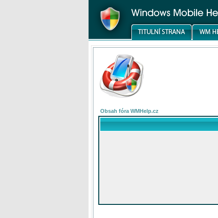
Obsah fóra WMHelp.cz