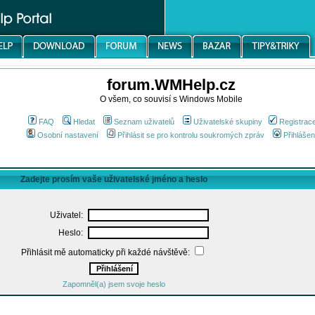
forum.WMHelp.cz
O všem, co souvisí s Windows Mobile
FAQ
Hledat
Seznam uživatelů
Uživatelské skupiny
Registrac
Osobní nastavení
Přihlásit se pro kontrolu soukromých zpráv
Přihlášen
Zadejte prosím vaše uživatelské jméno a heslo
Uživatel:
Heslo:
Přihlásit mě automaticky při každé návštěvě:
Zapomněl(a) jsem svoje heslo