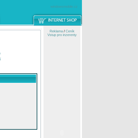
windowsmobile.cz
Reklama
/
Ceník
Vstup pro inzerenty
e
í