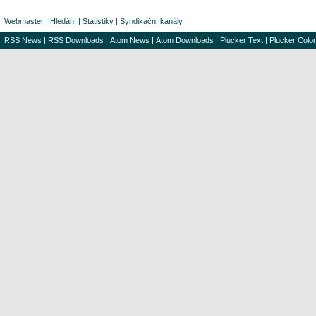
Webmaster
|
Hledání
|
Statistiky
|
Syndikační kanály
RSS News
|
RSS Downloads
|
Atom News
|
Atom Downloads
|
Plucker Text
|
Plucker Color