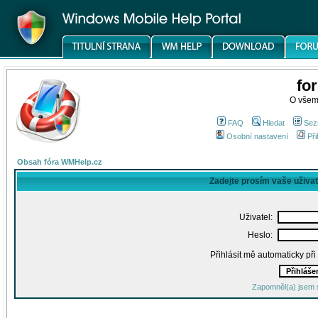
fo
O všem
FAQ
Hledat
Sez
Osobní nastavení
Při
Obsah fóra WMHelp.cz
Zadejte prosím vaše uživa
Uživatel:
Heslo:
Přihlásit mě automaticky př
Zapomněl(a) jsem 