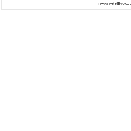
phpBB
Powered by
© 2001, 