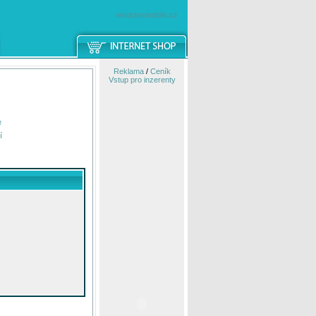
windowsmobile.cz
Reklama
/
Ceník
Vstup pro inzerenty
e
í