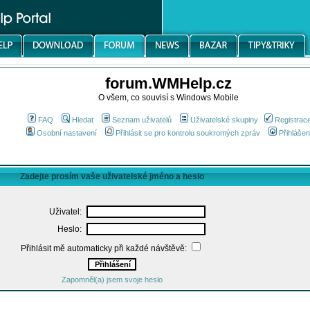
forum.WMHelp.cz
O všem, co souvisí s Windows Mobile
FAQ
Hledat
Seznam uživatelů
Uživatelské skupiny
Registrac
Osobní nastavení
Přihlásit se pro kontrolu soukromých zpráv
Přihlášen
Zadejte prosím vaše uživatelské jméno a heslo
Uživatel:
Heslo:
Přihlásit mě automaticky při každé návštěvě:
Zapomněl(a) jsem svoje heslo