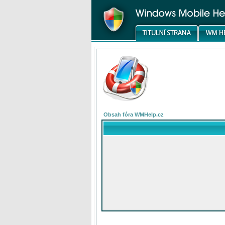
Obsah fóra WMHelp.cz