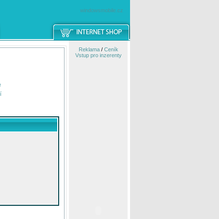
windowsmobile.cz
Reklama
/
Ceník
Vstup pro inzerenty
e
í