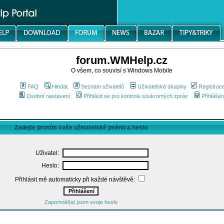
forum.WMHelp.cz
O všem, co souvisí s Windows Mobile
FAQ
Hledat
Seznam uživatelů
Uživatelské skupiny
Registrac
Osobní nastavení
Přihlásit se pro kontrolu soukromých zpráv
Přihlášen
Zadejte prosím vaše uživatelské jméno a heslo
Uživatel:
Heslo:
Přihlásit mě automaticky při každé návštěvě:
Zapomněl(a) jsem svoje heslo