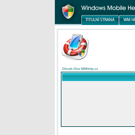
Obsah fóra WMHelp.cz