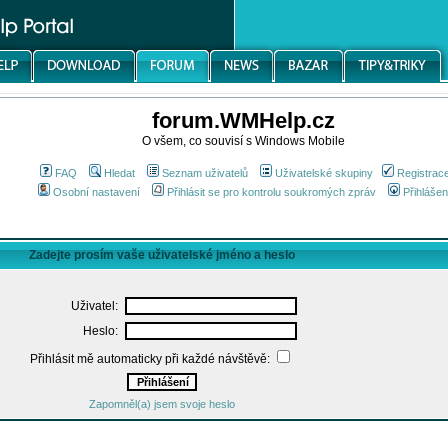
forum.WMHelp.cz
O všem, co souvisí s Windows Mobile
FAQ
Hledat
Seznam uživatelů
Uživatelské skupiny
Registrac
Osobní nastavení
Přihlásit se pro kontrolu soukromých zpráv
Přihlášen
Zadejte prosím vaše uživatelské jméno a heslo
Uživatel:
Heslo:
Přihlásit mě automaticky při každé návštěvě:
Zapomněl(a) jsem svoje heslo