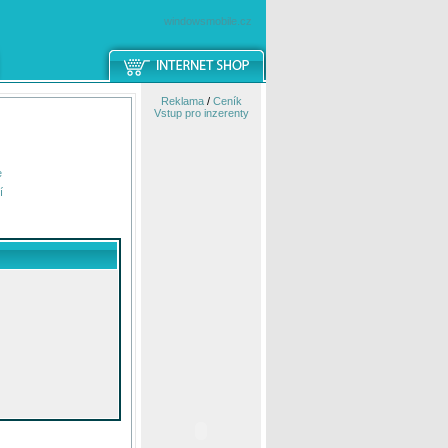
windowsmobile.cz
Reklama
/
Ceník
Vstup pro inzerenty
e
í