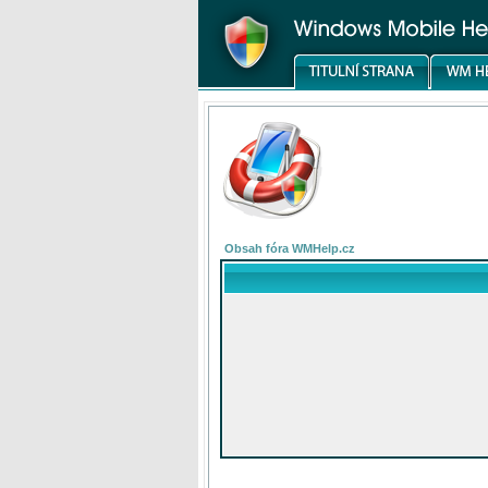
Obsah fóra WMHelp.cz