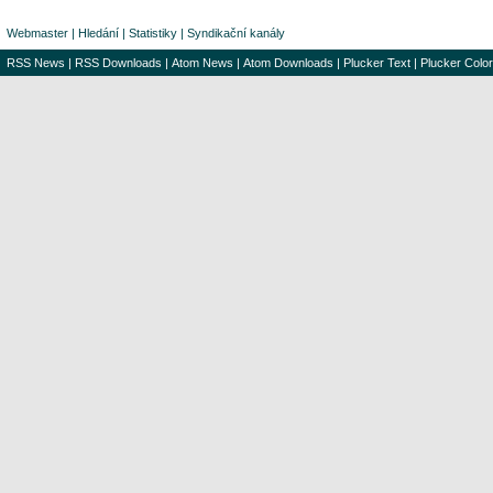
Webmaster
|
Hledání
|
Statistiky
|
Syndikační kanály
RSS News
|
RSS Downloads
|
Atom News
|
Atom Downloads
|
Plucker Text
|
Plucker Color