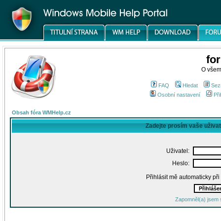
fo
O všem
FAQ
Hledat
Sez
Osobní nastavení
Při
Obsah fóra WMHelp.cz
Zadejte prosím vaše uživa
Uživatel:
Heslo:
Přihlásit mě automaticky př
Zapomněl(a) jsem 