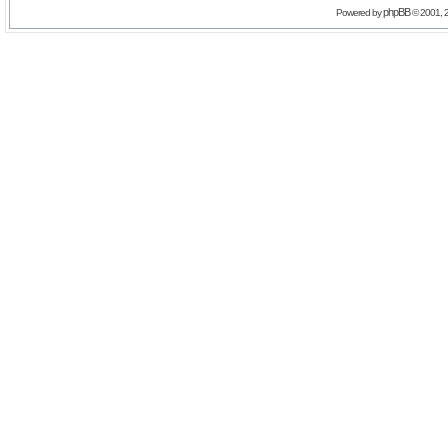
phpBB
Powered by
© 2001, 