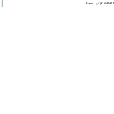
phpBB
Powered by
© 2001, 