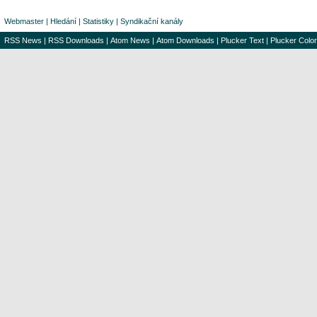
Webmaster
|
Hledání
|
Statistiky
|
Syndikační kanály
RSS News
|
RSS Downloads
|
Atom News
|
Atom Downloads
|
Plucker Text
|
Plucker Color