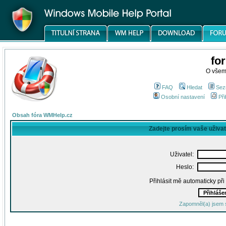
fo
O všem
FAQ
Hledat
Sez
Osobní nastavení
Při
Obsah fóra WMHelp.cz
Zadejte prosím vaše uživa
Uživatel:
Heslo:
Přihlásit mě automaticky př
Zapomněl(a) jsem 