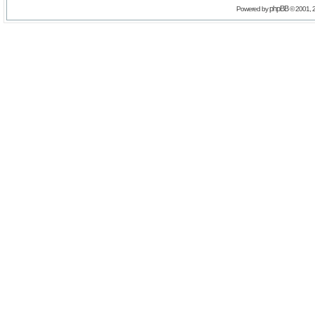
phpBB
Powered by
© 2001, 