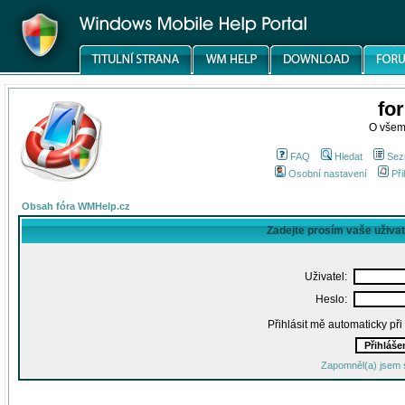
fo
O všem
FAQ
Hledat
Sez
Osobní nastavení
Při
Obsah fóra WMHelp.cz
Zadejte prosím vaše uživa
Uživatel:
Heslo:
Přihlásit mě automaticky př
Zapomněl(a) jsem 