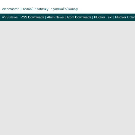
Webmaster
|
Hledání
|
Statistiky
|
Syndikační kanály
RSS News
|
RSS Downloads
|
Atom News
|
Atom Downloads
|
Plucker Text
|
Plucker Color