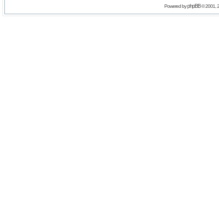
phpBB
Powered by
© 2001, 