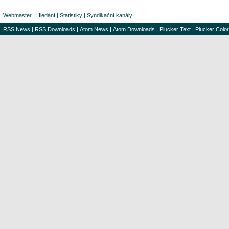
Webmaster
|
Hledání
|
Statistiky
|
Syndikační kanály
RSS News
|
RSS Downloads
|
Atom News
|
Atom Downloads
|
Plucker Text
|
Plucker Color