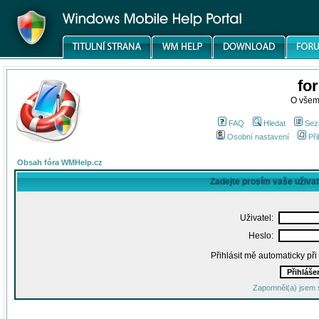
fo
O všem
FAQ
Hledat
Sez
Osobní nastavení
Při
Obsah fóra WMHelp.cz
Zadejte prosím vaše uživa
Uživatel:
Heslo:
Přihlásit mě automaticky př
Zapomněl(a) jsem 