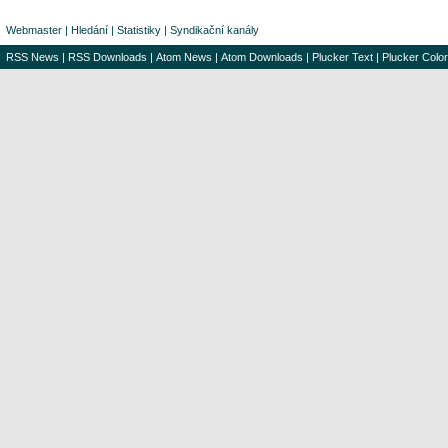
Webmaster
|
Hledání
|
Statistiky
|
Syndikační kanály
RSS News
|
RSS Downloads
|
Atom News
|
Atom Downloads
|
Plucker Text
|
Plucker Color