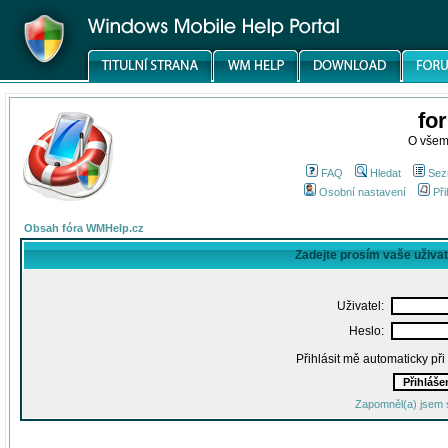
fo
O všem
FAQ
Hledat
Sez
Osobní nastavení
Při
Obsah fóra WMHelp.cz
Zadejte prosím vaše uživa
Uživatel:
Heslo:
Přihlásit mě automaticky př
Zapomněl(a) jsem 