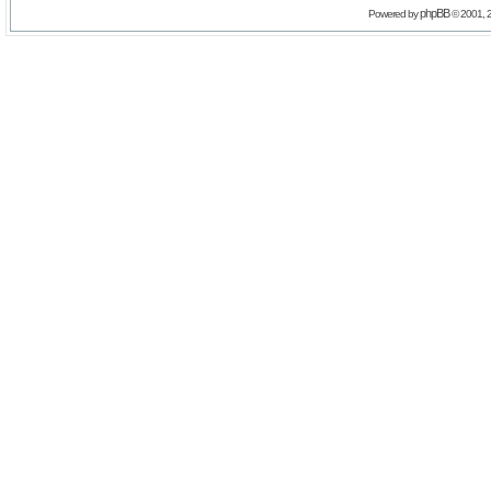
phpBB
Powered by
© 2001, 