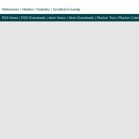
Webmaster
|
Hledání
|
Statistiky
|
Syndikační kanály
RSS News
|
RSS Downloads
|
Atom News
|
Atom Downloads
|
Plucker Text
|
Plucker Color