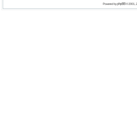
phpBB
Powered by
© 2001, 