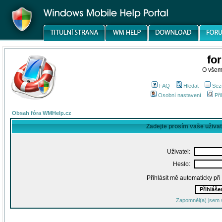
fo
O všem
FAQ
Hledat
Sez
Osobní nastavení
Při
Obsah fóra WMHelp.cz
Zadejte prosím vaše uživa
Uživatel:
Heslo:
Přihlásit mě automaticky př
Zapomněl(a) jsem 