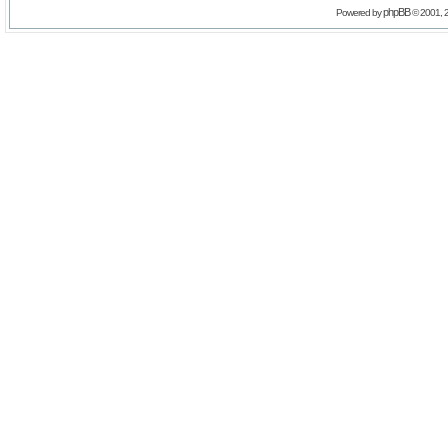
phpBB
Powered by
© 2001, 