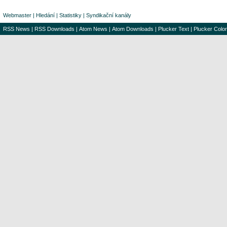
Webmaster
|
Hledání
|
Statistiky
|
Syndikační kanály
RSS News
|
RSS Downloads
|
Atom News
|
Atom Downloads
|
Plucker Text
|
Plucker Color