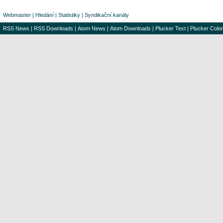
Webmaster
|
Hledání
|
Statistiky
|
Syndikační kanály
RSS News
|
RSS Downloads
|
Atom News
|
Atom Downloads
|
Plucker Text
|
Plucker Color