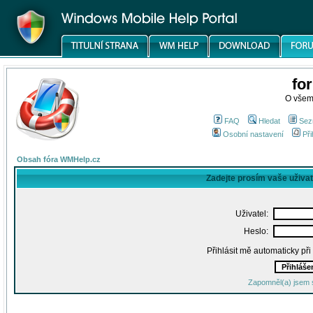
fo
O všem
FAQ
Hledat
Sez
Osobní nastavení
Při
Obsah fóra WMHelp.cz
Zadejte prosím vaše uživa
Uživatel:
Heslo:
Přihlásit mě automaticky př
Zapomněl(a) jsem 