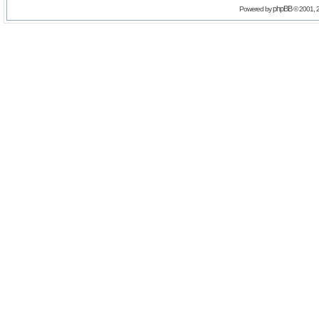
phpBB
Powered by
© 2001, 