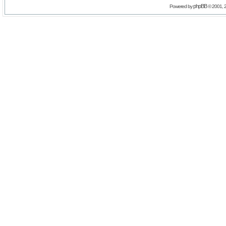
phpBB
Powered by
© 2001, 