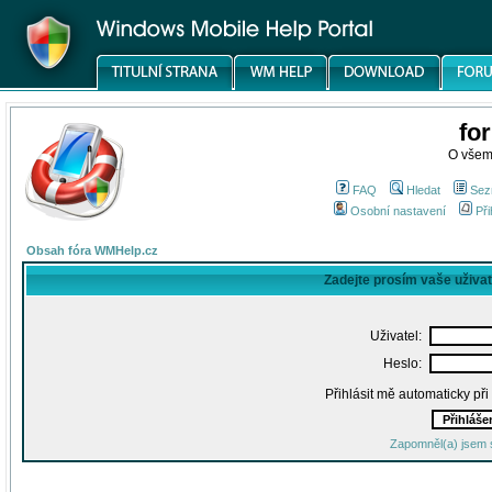
fo
O všem
FAQ
Hledat
Sez
Osobní nastavení
Při
Obsah fóra WMHelp.cz
Zadejte prosím vaše uživa
Uživatel:
Heslo:
Přihlásit mě automaticky př
Zapomněl(a) jsem 