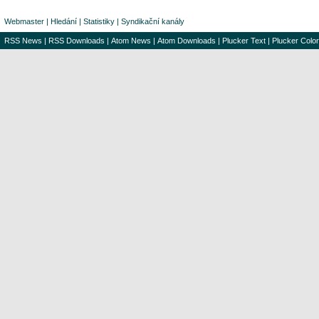
Webmaster
|
Hledání
|
Statistiky
|
Syndikační kanály
RSS News
|
RSS Downloads
|
Atom News
|
Atom Downloads
|
Plucker Text
|
Plucker Color