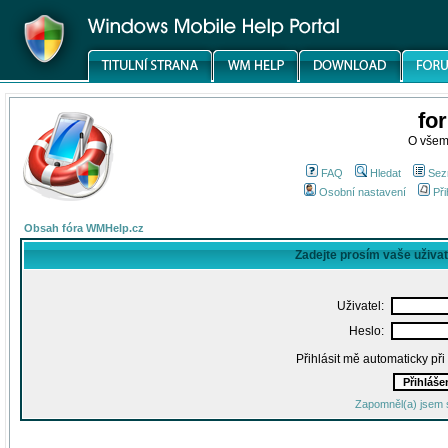
fo
O všem
FAQ
Hledat
Sez
Osobní nastavení
Při
Obsah fóra WMHelp.cz
Zadejte prosím vaše uživa
Uživatel:
Heslo:
Přihlásit mě automaticky př
Zapomněl(a) jsem 