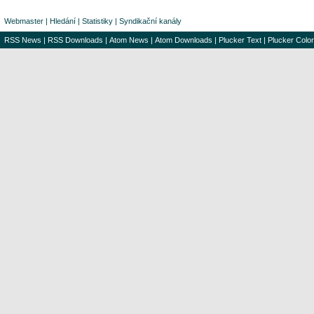
Webmaster
|
Hledání
|
Statistiky
|
Syndikační kanály
RSS News
|
RSS Downloads
|
Atom News
|
Atom Downloads
|
Plucker Text
|
Plucker Color