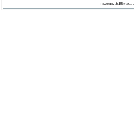
phpBB
Powered by
© 2001, 