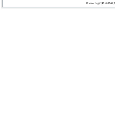
phpBB
Powered by
© 2001, 