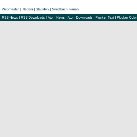
Webmaster
|
Hledání
|
Statistiky
|
Syndikační kanály
RSS News
|
RSS Downloads
|
Atom News
|
Atom Downloads
|
Plucker Text
|
Plucker Color