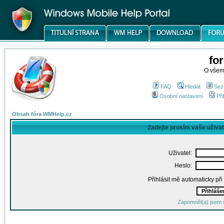
fo
O všem
FAQ
Hledat
Sez
Osobní nastavení
Při
Obsah fóra WMHelp.cz
Zadejte prosím vaše uživa
Uživatel:
Heslo:
Přihlásit mě automaticky př
Zapomněl(a) jsem 