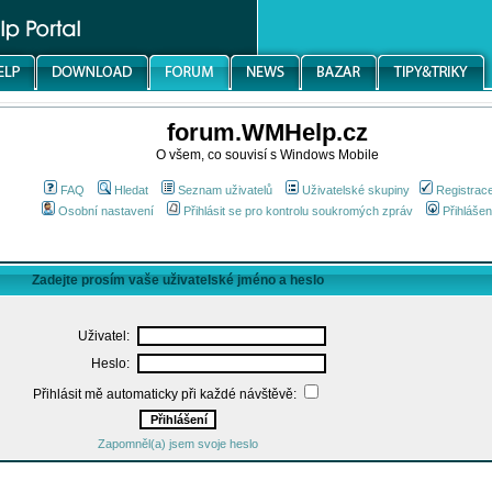
forum.WMHelp.cz
O všem, co souvisí s Windows Mobile
FAQ
Hledat
Seznam uživatelů
Uživatelské skupiny
Registrac
Osobní nastavení
Přihlásit se pro kontrolu soukromých zpráv
Přihlášen
Zadejte prosím vaše uživatelské jméno a heslo
Uživatel:
Heslo:
Přihlásit mě automaticky při každé návštěvě:
Zapomněl(a) jsem svoje heslo