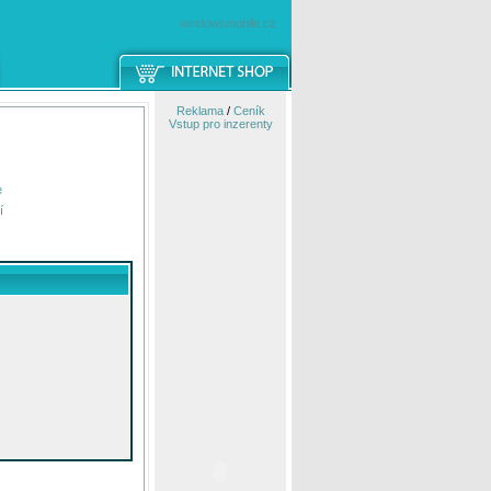
windowsmobile.cz
Reklama
/
Ceník
Vstup pro inzerenty
e
í