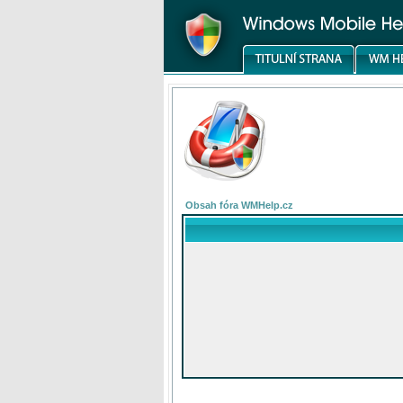
Obsah fóra WMHelp.cz