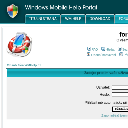
fo
O všem
FAQ
Hledat
Sez
Osobní nastavení
Při
Obsah fóra WMHelp.cz
Zadejte prosím vaše uživa
Uživatel:
Heslo:
Přihlásit mě automaticky př
Zapomněl(a) jsem 