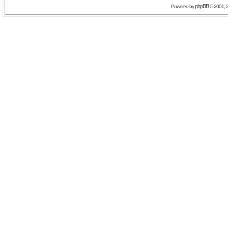
phpBB
Powered by
© 2001, 