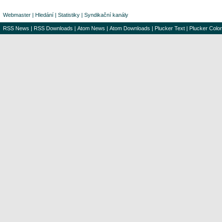
Webmaster
|
Hledání
|
Statistiky
|
Syndikační kanály
RSS News
|
RSS Downloads
|
Atom News
|
Atom Downloads
|
Plucker Text
|
Plucker Color