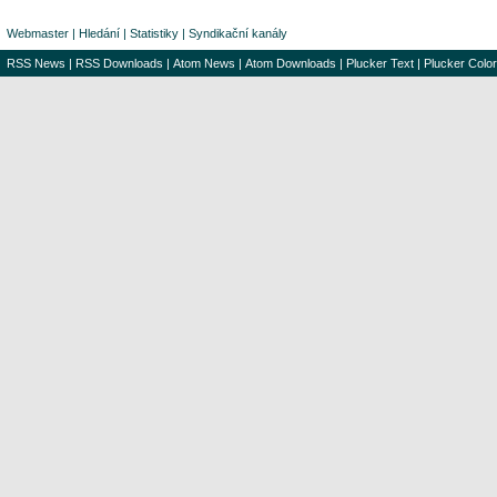
Webmaster
|
Hledání
|
Statistiky
|
Syndikační kanály
RSS News
|
RSS Downloads
|
Atom News
|
Atom Downloads
|
Plucker Text
|
Plucker Color