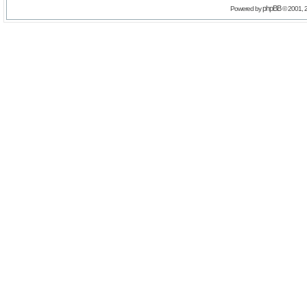
phpBB
Powered by
© 2001, 