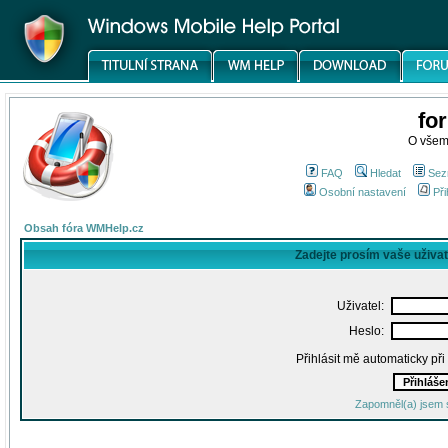
fo
O všem
FAQ
Hledat
Sez
Osobní nastavení
Při
Obsah fóra WMHelp.cz
Zadejte prosím vaše uživa
Uživatel:
Heslo:
Přihlásit mě automaticky př
Zapomněl(a) jsem 