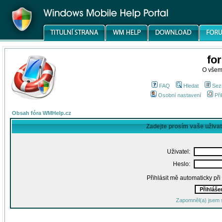
fo
O všem
FAQ
Hledat
Sez
Osobní nastavení
Při
Obsah fóra WMHelp.cz
Zadejte prosím vaše uživa
Uživatel:
Heslo:
Přihlásit mě automaticky př
Zapomněl(a) jsem 