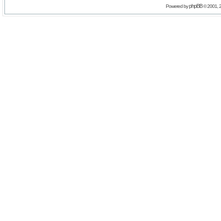
phpBB
Powered by
© 2001, 