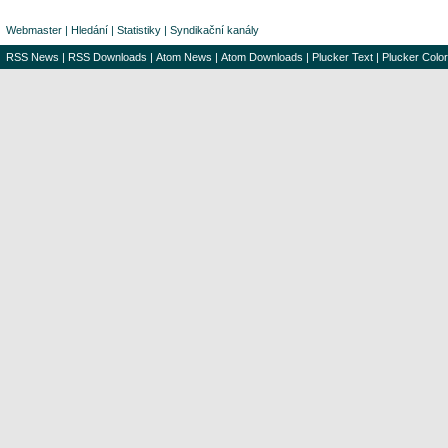
Webmaster
|
Hledání
|
Statistiky
|
Syndikační kanály
RSS News
|
RSS Downloads
|
Atom News
|
Atom Downloads
|
Plucker Text
|
Plucker Color