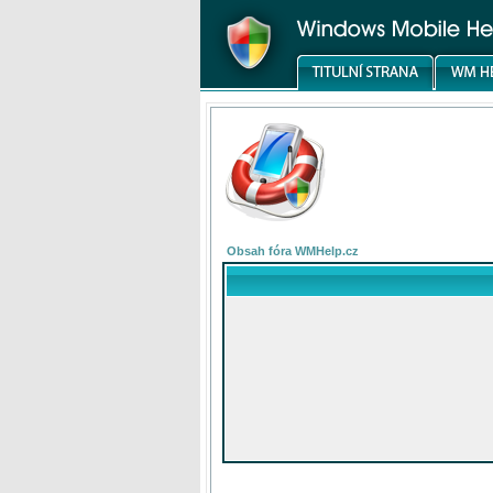
Obsah fóra WMHelp.cz