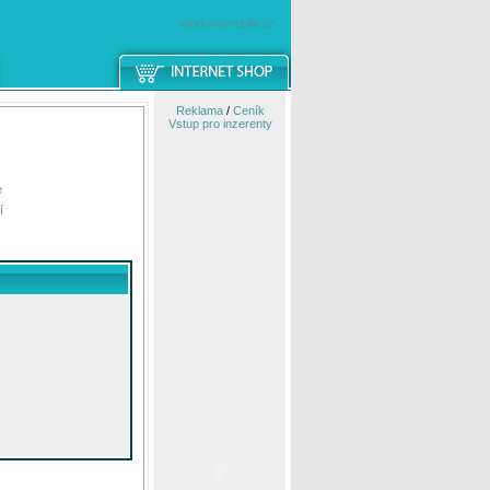
windowsmobile.cz
Reklama
/
Ceník
Vstup pro inzerenty
e
í