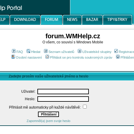
forum.WMHelp.cz
O všem, co souvisí s Windows Mobile
FAQ
Hledat
Seznam uživatelů
Uživatelské skupiny
Registrac
Osobní nastavení
Přihlásit se pro kontrolu soukromých zpráv
Přihlášen
Zadejte prosím vaše uživatelské jméno a heslo
Uživatel:
Heslo:
Přihlásit mě automaticky při každé návštěvě:
Zapomněl(a) jsem svoje heslo